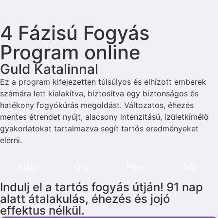
4 Fázisú Fogyás
Program online
Guld Katalinnal
Ez a program kifejezetten túlsúlyos és elhízott emberek
számára lett kialakítva, biztosítva egy biztonságos és
hatékony fogyókúrás megoldást. Változatos, éhezés
mentes étrendet nyújt, alacsony intenzitású, ízületkímélő
gyakorlatokat tartalmazva segít tartós eredményeket
elérni.
Nap
Óra
Perc
Mp
Indulj el a tartós fogyás útján! 91 nap
alatt átalakulás, éhezés és jojó
effektus nélkül.