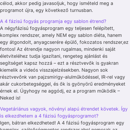
célod, akkor pedig javasoljuk, hogy ismételd meg a
programot újra, egy következő turnusban.
A 4 fázisú fogyás programja egy sablon étrend?
A négyfázisú fogyásprogram egy teljesen felépített,
komplex rendszer, amely NEM egy sablon diéta, hanem
egy átgondolt, anyagcserére épülő, fokozatos rendszer,ez
fontos! Az étrendje nagyon rugalmas, mindenki saját
életviteléhez tudja igazítani, rengeteg ajánlást és
segítséget kapsz hozzá – ezt a résztvevők is gyakran
kiemelik a videós visszajelzésekben. Nagyon sok
résztvevőnk van pajzsmirigy-alulműködéssel, IR-rel vagy
akár cukorbetegséggel, és ők is gyönyörű eredményeket
érnek el. Úgyhogy ne aggódj, ez a program működik –
Neked is!
Vegetáriánus vagyok, növényi alapú étrendet követek. Így
is elkezdhetem a 4 fázisú fogyásprogramot?
Igen, bátran elkezdheted! A 4 fázisú fogyásprogram egy
komplex, szélsőségmentes rendszer,ahol nemcsak az