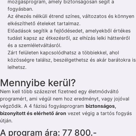
mozgásprogram, amely biztonságosan segít a
fogyásban.
Az éhezés nélküli étrend színes, változatos és könnyen
elkészíthető ételeket tartalmaz.
Előadások segítik a fejlődésedet, amelyekből értékes
tudást kapsz az étkezésről, az elhízás lelki hátteréről
és a szemléletváltásról.
Zárt felületen kapcsolódhatsz a többiekkel, ahol
közösségre találsz, beszélgethetsz és akár barátokra is
lelhetsz.
Mennyibe kerül?
Nem kell több százezret fizetned egy életmódváltó
programért, ami végül nem hoz eredményt, vagy jojóval
végződik. A 4 fázisú fogyásprogram
biztonságos,
bizonyított és elérhető áron
vezet végig a tartós fogyás
útján.
A program ára: 77 800.-