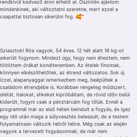
rendkívül kedvező áron érhető el. Őszintén ajánlom
mindenkinek, aki változtatni szeretne, mert ezzel a
csapattal biztosan sikerülni fog. 🥰
”
Sziasztok! Rita vagyok, 54 éves. 12 hét alatt 16 kg-ot
sikerült fogynom. Mindezt úgy, hogy nem éheztem, nem
töltöttem órákat konditeremben. Az ételek finomak,
könnyen elkészíthetőtek, az étrend változatos. Sok új
ízzel, alapanyaggal ismerkedtem meg, beépültek a
családom étrendjébe is. Korábban rengeteg módszert,
diétát, italokat, shkeket kipróbáltam, de rövid időn belül
kiderült, fogyni csak a pénztárcám fog tőlük. Ennél a
programnál már az első héten beindult a fogyás, és igaz
egy idő után maga a súlyvesztés belassult, de a testem
folyamatosan változik hétről hétre. Még csak az elején
vagyok a tervezett fogyásomnak, de már nem