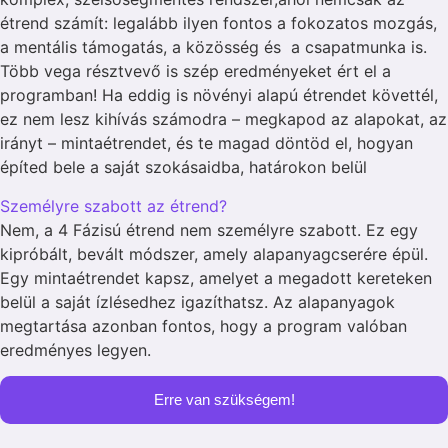
étrend számít: legalább ilyen fontos a fokozatos mozgás,
a mentális támogatás, a közösség és a csapatmunka is.
Több vega résztvevő is szép eredményeket ért el a
programban! Ha eddig is növényi alapú étrendet követtél,
ez nem lesz kihívás számodra – megkapod az alapokat, az
irányt – mintaétrendet, és te magad döntöd el, hogyan
építed bele a saját szokásaidba, határokon belül
Személyre szabott az étrend?
Nem, a 4 Fázisú étrend nem személyre szabott. Ez egy
kipróbált, bevált módszer, amely alapanyagcserére épül.
Egy mintaétrendet kapsz, amelyet a megadott kereteken
belül a saját ízlésedhez igazíthatsz. Az alapanyagok
megtartása azonban fontos, hogy a program valóban
eredményes legyen.
Erre van szükségem!