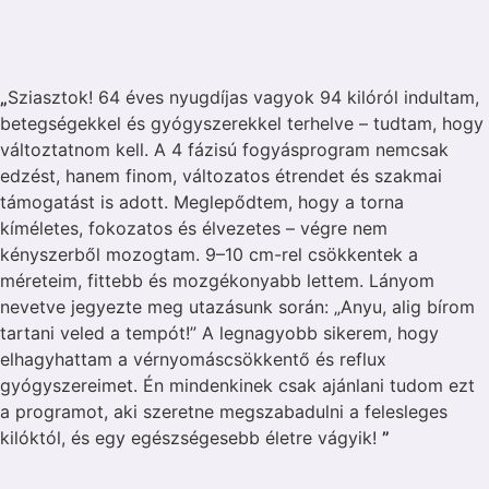
„
Sziasztok! 64 éves nyugdíjas vagyok 94 kilóról indultam,
betegségekkel és gyógyszerekkel terhelve – tudtam, hogy
változtatnom kell. A 4 fázisú fogyásprogram nemcsak
edzést, hanem finom, változatos étrendet és szakmai
támogatást is adott. Meglepődtem, hogy a torna
kíméletes, fokozatos és élvezetes – végre nem
kényszerből mozogtam. 9–10 cm-rel csökkentek a
méreteim, fittebb és mozgékonyabb lettem. Lányom
nevetve jegyezte meg utazásunk során: „Anyu, alig bírom
tartani veled a tempót!” A legnagyobb sikerem, hogy
elhagyhattam a vérnyomáscsökkentő és reflux
gyógyszereimet. Én mindenkinek csak ajánlani tudom ezt
a programot, aki szeretne megszabadulni a felesleges
kilóktól, és egy egészségesebb életre vágyik!
”