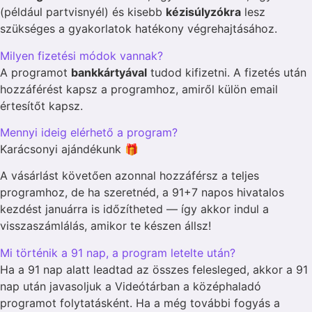
(például partvisnyél) és kisebb
kézisúlyzókra
lesz
szükséges a gyakorlatok hatékony végrehajtásához.
Milyen fizetési módok vannak?
A programot
bankkártyával
tudod kifizetni. A fizetés után
hozzáférést kapsz a programhoz, amiről külön email
értesítőt kapsz.
Mennyi ideig elérhető a program?
Karácsonyi ajándékunk 🎁
A vásárlást követően azonnal hozzáférsz a teljes
programhoz, de ha szeretnéd, a 91+7 napos hivatalos
kezdést januárra is időzítheted — így akkor indul a
visszaszámlálás, amikor te készen állsz!
Mi történik a 91 nap, a program letelte után?
Ha a 91 nap alatt leadtad az összes felesleged, akkor a 91
nap után javasoljuk a Videótárban a középhaladó
programot folytatásként. Ha a még további fogyás a