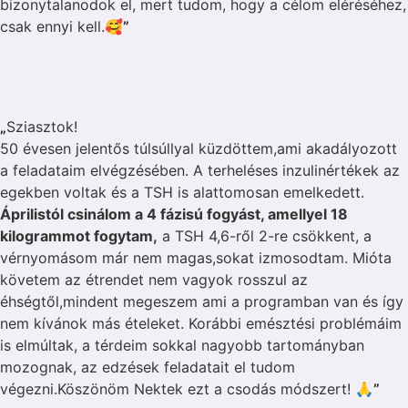
bizonytalanodok el, mert tudom, hogy a célom eléréséhez,
csak ennyi kell.🥰
”
„
Sziasztok!
50 évesen jelentős túlsúllyal küzdöttem,ami akadályozott
a feladataim elvégzésében. A terheléses inzulinértékek az
egekben voltak és a TSH is alattomosan emelkedett.
Áprilistól csinálom a 4 fázisú fogyást, amellyel 18
kilogrammot fogytam,
a TSH 4,6-ről 2-re csökkent, a
vérnyomásom már nem magas,sokat izmosodtam. Mióta
követem az étrendet nem vagyok rosszul az
éhségtől,mindent megeszem ami a programban van és így
nem kívánok más ételeket. Korábbi emésztési problémáim
is elmúltak, a térdeim sokkal nagyobb tartományban
mozognak, az edzések feladatait el tudom
végezni.Köszönöm Nektek ezt a csodás módszert! 🙏
”