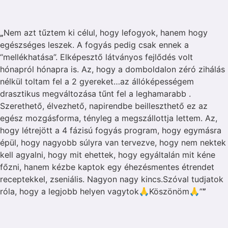
„
Nem azt tűztem ki célul, hogy lefogyok, hanem hogy
egészséges leszek. A fogyás pedig csak ennek a
“mellékhatása”. Elképesztő látványos fejlődés volt
hónapról hónapra is. Az, hogy a domboldalon zéró zihálás
nélkül toltam fel a 2 gyereket…az állóképességem
drasztikus megváltozása tűnt fel a leghamarabb .
Szerethető, élvezhető, napirendbe beilleszthető ez az
egész mozgásforma, tényleg a megszállottja lettem. Az,
hogy létrejött a 4 fázisú fogyás program, hogy egymásra
épül, hogy nagyobb súlyra van tervezve, hogy nem nektek
kell agyalni, hogy mit ehettek, hogy egyáltalán mit kéne
főzni, hanem kézbe kaptok egy éhezésmentes étrendet
receptekkel, zseniális. Nagyon nagy kincs.Szóval tudjatok
róla, hogy a legjobb helyen vagytok🙏Köszönöm🙏”
”