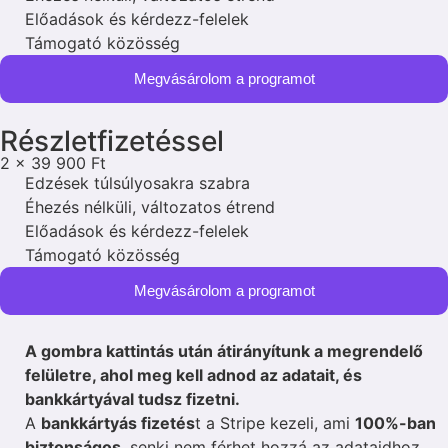
Előadások és kérdezz-felelek
Támogató közösség
Megvásárolom a programot
Részletfizetéssel
2 x 39 900 Ft
Edzések túlsúlyosakra szabra
Éhezés nélküli, változatos étrend
Előadások és kérdezz-felelek
Támogató közösség
Megvásárolom a programot
A gombra kattintás után átirányítunk a megrendelő
felületre, ahol meg kell adnod az adatait, és
bankkártyával tudsz fizetni.
A
bankkártyás fizetés
t a Stripe kezeli, ami
100%-ban
biztonságos
, senki nem férhet hozzá az adataidhoz.