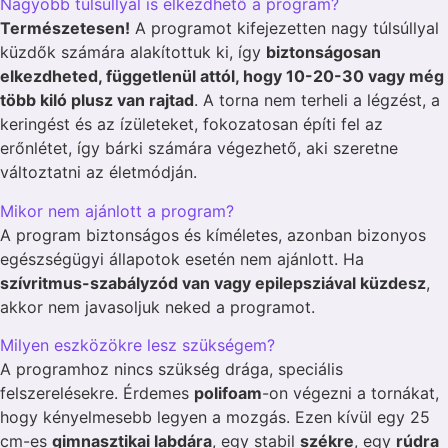
Nagyobb túlsúllyal is elkezdhető a program?
Természetesen!
A programot kifejezetten nagy túlsúllyal
küzdők számára alakítottuk ki, így
biztonságosan
elkezdheted, függetlenül attól, hogy 10-20-30 vagy még
több kiló plusz van rajtad
. A torna nem terheli a légzést, a
keringést és az ízületeket, fokozatosan építi fel az
erőnlétet, így bárki számára végezhető, aki szeretne
változtatni az életmódján.
Mikor nem ajánlott a program?
A program biztonságos és kíméletes, azonban bizonyos
egészségügyi állapotok esetén nem ajánlott. Ha
szívritmus-szabályzód van vagy epilepsziával küzdesz
,
akkor nem javasoljuk neked a programot.
Milyen eszközökre lesz szükségem?
A programhoz nincs szükség drága, speciális
felszerelésekre. Érdemes
polifoam
-on végezni a tornákat,
hogy kényelmesebb legyen a mozgás. Ezen kívül egy 25
cm-es
gimnasztikai labdára
, egy stabil
székre
, egy
rúdra