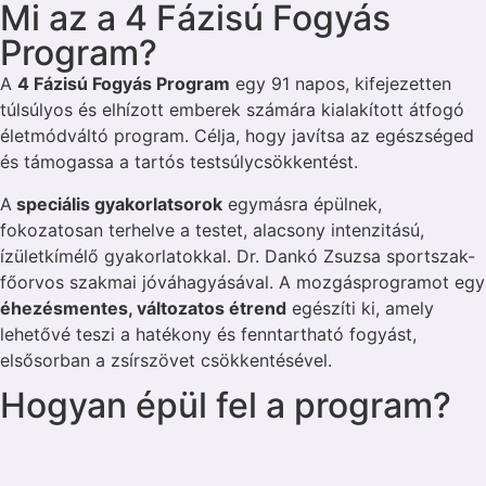
Mi az a 4 Fázisú Fogyás
Program?
A
4 Fázisú Fogyás Program
egy 91 napos, kifejezetten
túlsúlyos és elhízott emberek számára kialakított átfogó
életmódváltó program. Célja, hogy javítsa az egészséged
és támogassa a tartós testsúlycsökkentést.
A
speciális gyakorlatsorok
egymásra épülnek,
fokozatosan terhelve a testet, alacsony intenzitású,
ízületkímélő gyakorlatokkal. Dr. Dankó Zsuzsa sportszak-
főorvos szakmai jóváhagyásával. A mozgásprogramot egy
éhezésmentes, változatos étrend
egészíti ki, amely
lehetővé teszi a hatékony és fenntartható fogyást,
elsősorban a zsírszövet csökkentésével.
Hogyan épül fel a program?