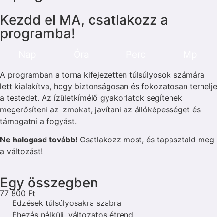
Kezdd el MA, csatlakozz a
programba!
Nap
Óra
Perc
Mp
A programban a torna kifejezetten túlsúlyosok számára
lett kialakítva, hogy biztonságosan és fokozatosan terhelje
a testedet. Az ízületkímélő gyakorlatok segítenek
megerősíteni az izmokat, javítani az állóképességet és
támogatni a fogyást.
Ne halogasd tovább!
Csatlakozz most, és tapasztald meg
a változást!
Egy összegben
77 800 Ft
Edzések túlsúlyosakra szabra
Éhezés nélküli, változatos étrend