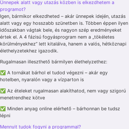
Ünnepek alatt vagy utazás közben is elkezdhetem a
programot?
Igen, bármikor elkezdheted – akár ünnepek idején, utazás
alatt vagy egy hosszabb szünetben is. Többen éppen ilyen
időszakban vágtak bele, és nagyon szép eredményeket
értek el. A 4 fázisú fogyásprogram nem a „tökéletes
körülményekhez” lett kitalálva, hanem a valós, hétköznapi
élethelyzetekhez igazodik.
Rugalmasan illeszthető bármilyen élethelyzethez:
✅ A tornákat bárhol el tudod végezni – akár egy
hotelben, nyaralón vagy a vízparton is
✅ Az ételeket rugalmasan alakíthatod, nem vagy szigorú
menetrendhez kötve
✅ Minden anyag online elérhető – bárhonnan be tudsz
lépni
Mennyit tudok fogyni a programmal?