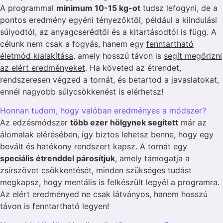
A programmal
minimum 10-15 kg-ot
tudsz lefogyni, de a
pontos eredmény egyéni tényezőktől, például a kiindulási
súlyodtól, az anyagcserédtől és a kitartásodtól is függ. A
célunk nem csak a fogyás, hanem egy
fenntartható
életmód kialakítása
, amely hosszú távon is
segít megőrizni
az elért eredményeket
. Ha követed az étrendet,
rendszeresen végzed a tornát, és betartod a javaslatokat,
ennél nagyobb súlycsökkenést is elérhetsz!
Honnan tudom, hogy valóban eredményes a módszer?
Az edzésmódszer
több ezer hölgynek segített
már az
álomalak elérésében, így biztos lehetsz benne, hogy egy
bevált és hatékony rendszert kapsz. A tornát egy
speciális étrenddel párosítjuk
, amely támogatja a
zsírszövet csökkentését, minden szükséges tudást
megkapsz, hogy mentális is felkészült legyél a programra.
Az elért eredményed ne csak látványos, hanem hosszú
távon is fenntartható legyen!