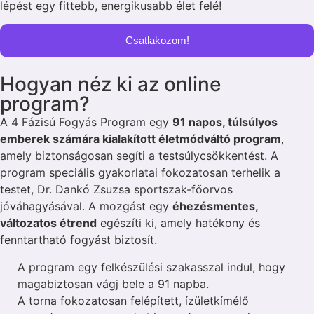
lépést egy fittebb, energikusabb élet felé!
Csatlakozom!
Hogyan néz ki az online
program?
A 4 Fázisú Fogyás Program egy
91 napos, túlsúlyos
emberek számára kialakított életmódváltó program
,
amely biztonságosan segíti a testsúlycsökkentést. A
program speciális gyakorlatai fokozatosan terhelik a
testet, Dr. Dankó Zsuzsa sportszak-főorvos
jóváhagyásával. A mozgást egy
éhezésmentes,
változatos étrend
egészíti ki, amely hatékony és
fenntartható fogyást biztosít.
A program egy felkészülési szakasszal indul, hogy
magabiztosan vágj bele a 91 napba.
A torna fokozatosan felépített, ízületkímélő