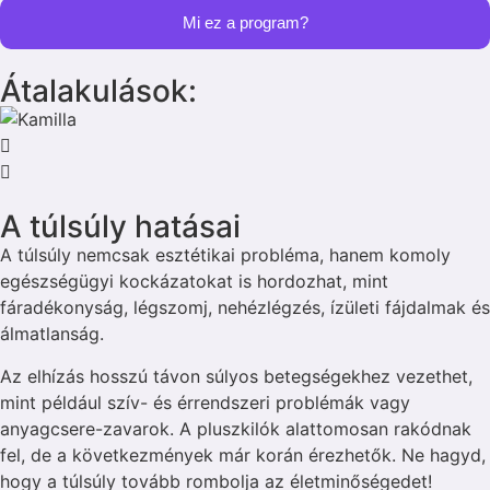
Mi ez a program?
Átalakulások:
A túlsúly hatásai
A túlsúly nemcsak esztétikai probléma, hanem komoly
egészségügyi kockázatokat is hordozhat, mint
fáradékonyság, légszomj, nehézlégzés, ízületi fájdalmak és
álmatlanság.
Az elhízás hosszú távon súlyos betegségekhez vezethet,
mint például szív- és érrendszeri problémák vagy
anyagcsere-zavarok. A pluszkilók alattomosan rakódnak
fel, de a következmények már korán érezhetők. Ne hagyd,
hogy a túlsúly tovább rombolja az életminőségedet!